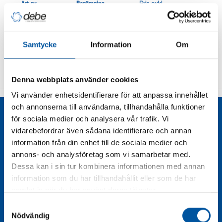
Art.nr
Benämning
Pris exkl.
moms
Samtycke
Information
Om
Vi har inte lagt upp dessa produkter på vår hemsida än -
vänligen kontakta oss på 08-628 11 85 för offert.
Denna webbplats använder cookies
Vi använder enhetsidentifierare för att anpassa innehållet
och annonserna till användarna, tillhandahålla funktioner
Liknande produkter
för sociala medier och analysera vår trafik. Vi
vidarebefordrar även sådana identifierare och annan
information från din enhet till de sociala medier och
annons- och analysföretag som vi samarbetar med.
Dessa kan i sin tur kombinera informationen med annan
information som du har tillhandahållit eller som de har
samlat in när du har använt deras tjänster.
Samtyckesval
Nödvändig