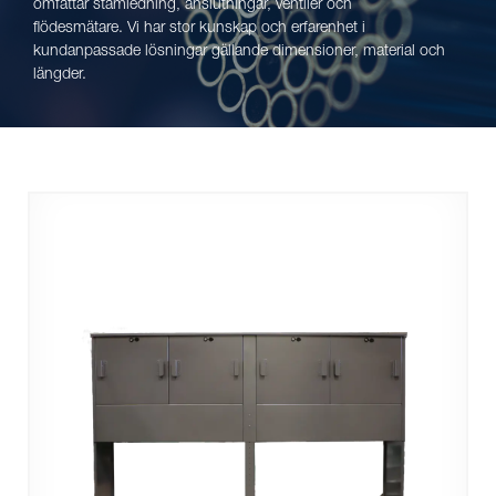
omfattar stamledning, anslutningar, ventiler och
flödesmätare. Vi har stor kunskap och erfarenhet i
kundanpassade lösningar gällande dimensioner, material och
längder.