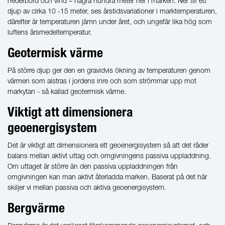
nederbörd och vind – några hundra meter ner i marken. Ner till ett
djup av cirka 10 -15 meter, ses årstidsvariationer i marktemperaturen,
därefter är temperaturen jämn under året, och ungefär lika hög som
luftens årsmedeltemperatur.
Geotermisk värme
På större djup ger den en gravidvis ökning av temperaturen genom
värmen som alstras i jordens inre och som strömmar upp mot
markytan - så kallad geotermisk värme.
Viktigt att dimensionera
geoenergisystem
Det är viktigt att dimensionera ett geoenergisystem så att det råder
balans mellan aktivt uttag och omgivningens passiva uppladdning.
Om uttaget är större än den passiva uppladdningen från
omgivningen kan man aktivt återladda marken. Baserat på det här
skiljer vi mellan passiva och aktiva geoenergisystem.
Bergvärme