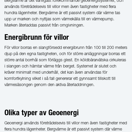
Bergvärme är det vanligast förekommande geoenergisystemet, och
används företrädelsevis till villor men även fastigheter med flera
hundra lägenheter. Bergvärme är ett passivt system där värme tas
upp ur marken och nyttjas som värmekälla till en värmepump.
Marken återladdas passivt från omgivningen.
Energibrunn för villor
För villor borras en slangförsedd energibrunn från 100 till 200 meters
djup på den egna fastigheten, och för större anläggningar borras ett
större antal borrhål som förläggs glest. En köldbärarvätska cirkuleras
i slangen och hämtar värme från berget. Systemet är slutet och
kräver minimalt med underhåll, det kan även användas för
komfortkylning vilket i så fall genererar ett gynnsamt tillskott till
värmesäsongen genom den aktiva återladdningen.
Olika typer av Geoenergi
Geoenergi används företrädelsevis till villor men även fastigheter med
flera hundra lägenheter. Bergvärme är ett passivt system där värme