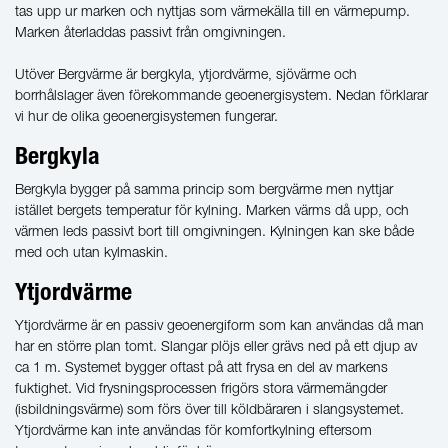
tas upp ur marken och nyttjas som värmekälla till en värmepump.
Marken återladdas passivt från omgivningen.
Utöver Bergvärme är bergkyla, ytjordvärme, sjövärme och
borrhålslager även förekommande geoenergisystem. Nedan förklarar
vi hur de olika geoenergisystemen fungerar.
Bergkyla
Bergkyla bygger på samma princip som bergvärme men nyttjar
istället bergets temperatur för kylning. Marken värms då upp, och
värmen leds passivt bort till omgivningen. Kylningen kan ske både
med och utan kylmaskin.
Ytjordvärme
Ytjordvärme är en passiv geoenergiform som kan användas då man
har en större plan tomt. Slangar plöjs eller grävs ned på ett djup av
ca 1 m. Systemet bygger oftast på att frysa en del av markens
fuktighet. Vid frysningsprocessen frigörs stora värmemängder
(isbildningsvärme) som förs över till köldbäraren i slangsystemet.
Ytjordvärme kan inte användas för komfortkylning eftersom