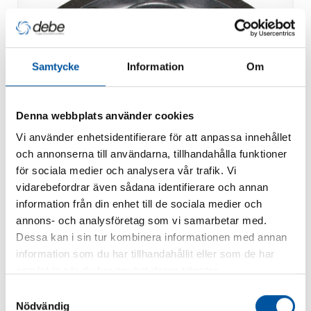
Samtycke
Information
Om
Denna webbplats använder cookies
Vi använder enhetsidentifierare för att anpassa innehållet
och annonserna till användarna, tillhandahålla funktioner
för sociala medier och analysera vår trafik. Vi
vidarebefordrar även sådana identifierare och annan
information från din enhet till de sociala medier och
annons- och analysföretag som vi samarbetar med.
Dessa kan i sin tur kombinera informationen med annan
Energitopp
information som du har tillhandahållit eller som de har
samlat in när du har använt deras tjänster.
Samtyckesval
Nödvändig