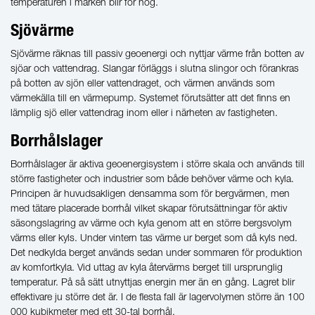
temperaturen i marken blir för hög.
Sjövärme
Sjövärme räknas till passiv geoenergi och nyttjar värme från botten av
sjöar och vattendrag. Slangar förläggs i slutna slingor och förankras
på botten av sjön eller vattendraget, och värmen används som
värmekälla till en värmepump. Systemet förutsätter att det finns en
lämplig sjö eller vattendrag inom eller i närheten av fastigheten.
Borrhålslager
Borrhålslager är aktiva geoenergisystem i större skala och används till
större fastigheter och industrier som både behöver värme och kyla.
Principen är huvudsakligen densamma som för bergvärmen, men
med tätare placerade borrhål vilket skapar förutsättningar för aktiv
säsongslagring av värme och kyla genom att en större bergsvolym
värms eller kyls. Under vintern tas värme ur berget som då kyls ned.
Det nedkylda berget används sedan under sommaren för produktion
av komfortkyla. Vid uttag av kyla återvärms berget till ursprunglig
temperatur. På så sätt utnyttjas energin mer än en gång. Lagret blir
effektivare ju större det är. I de flesta fall är lagervolymen större än 100
000 kubikmeter med ett 30-tal borrhål.