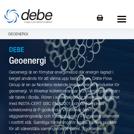
GEOENERGI
DEBE
Geoenergi
Geoenergi är en förnybar energimetod där energin lagrad i
berget används för att värma upp fastigheten. Debe Flow
Group är en av Nordens ledande leverantörer av produkter för
geoenergi. Vi tillverkar kollektorslangar och samlingsbrunnar i
vår fabrik i Borås. Rören i kollektorerna är tillverkade i enlighet
med INSTA-CERT SBC EN 12201 och de kompletta
kollektorerna är P-godkända. Vi tillverkar även
väggsamlingsskåp och fördelningsrör i PE-material alternativt
i rostfritt stål. Samtliga fördelningsrör testas på flera punkter
för att säkerställa samlingsrörens täthet. Trycktesterna