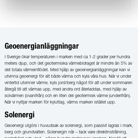
Geoenergianläggningar
I Sverige ökar temperaturen i marken med ca 1-2 grader per hundra
meters djup, och det geotermiska värmebidraget är mindre än 5% av
det totala värmeinflödet. Med hjälp av geoenergianläggningar kan vi
utvinna geoenergi för att både värma och kyla våra hus. När vi under
vintertid utvinner värme, kyls jord/berg något för att under sommaren
återgå till att värmas upp, med andra ord återladdas, med hjälp av
solvärmen (ovanifrån) och en liten del geotermisk värme (underifrån).
När vi nyttjar marken för kyluttag, värms marken istället upp.
Solenergi
Geoenergi utgörs i huvudsak av solenergi, som passivt lagras i mark,
berg och grundvatten. Solenergin når – tack vare direktinstrålning,