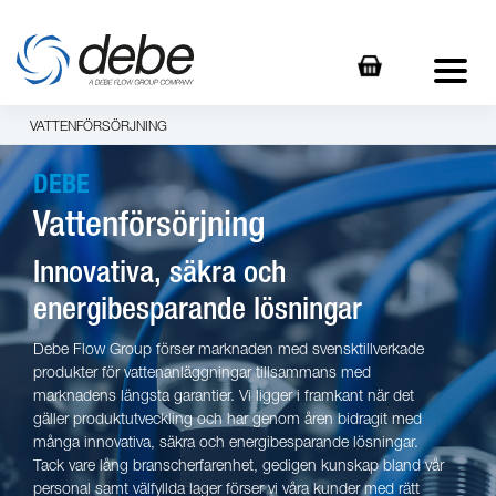
VATTENFÖRSÖRJNING
DEBE
Vattenförsörjning
Innovativa, säkra och
energibesparande lösningar
Debe Flow Group förser marknaden med svensktillverkade
produkter för vattenanläggningar tillsammans med
marknadens längsta garantier. Vi ligger i framkant när det
gäller produktutveckling och har genom åren bidragit med
många innovativa, säkra och energibesparande lösningar.
Tack vare lång branscherfarenhet, gedigen kunskap bland vår
personal samt välfyllda lager förser vi våra kunder med rätt