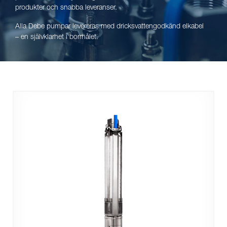
produkter och snabba leveranser.
Alla Debe pumpar levereras med dricksvattengodkänd elkabel
– en självklarhet i borrhålet.