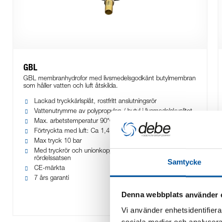
GBL
GBL membranhydrofor med livsmedelsgodkänt butylmembran
som håller vatten och luft åtskilda.
Lackad tryckkärlsplåt, rostfritt anslutningsrör
Vattenutrymme av polypropylen / butyl i livsmedelskvalitet
Max. arbetstemperatur 90*C
Förtryckta med luft: Ca 1,4 bar
Max tryck 10 bar
Med tryckrör och unionkoppling för enkel anslutning till
rördelssatsen
Samtycke
CE-märkta
7 års garanti
Denna webbplats använder 
Vi använder enhetsidentifierar