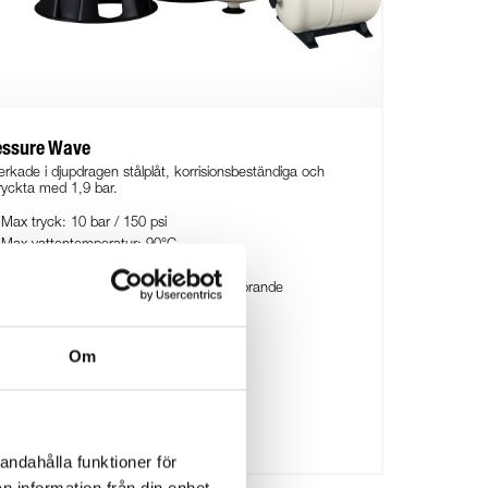
essure Wave
lverkade i djupdragen stålplåt, korrisionsbeständiga och
tryckta med 1,9 bar.
Max tryck: 10 bar / 150 psi
Max vattentemperatur: 90°C
Underhållsfri
Finns i både vertikalt och horisontellt utförande
5 års garanti
Om
andahålla funktioner för