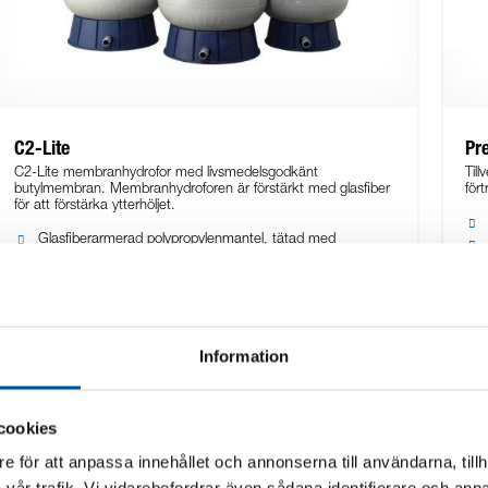
C2-Lite
Pr
C2-Lite membranhydrofor med livsmedelsgodkänt
Til
butylmembran. Membranhydroforen är förstärkt med glasfiber
för
för att förstärka ytterhöljet.
Glasfiberarmerad polypropylenmantel, tätad med
epoxiharts
Vattenutrymme av polypropylen / butyl i livsmedelskvalitet
Max. arbetstemperatur 50*C
Förtryckta med luft: Ca 1,4 bar
Max tryck 8 bar
Information
Med fabriksmonterat tryckrör för enkel anslutning till
rördelssatsen
CE-märkta
5 års garanti
cookies
e för att anpassa innehållet och annonserna till användarna, tillh