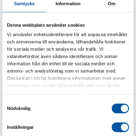
Samtycke
Information
Om
HiQ Avhärdningsfilter (Mjukvattenfilter)
Denna webbplats använder cookies
Vi använder enhetsidentifierare för att anpassa innehållet
och annonserna till användarna, tillhandahålla funktioner
för sociala medier och analysera vår trafik. Vi
vidarebefordrar även sådana identifierare och annan
Eco Max Cab (Mot järn, mangan, kalk och humus)
information från din enhet till de sociala medier och
Eco Max 50-75 (Mot järn, mangan, kalk och humus)
annons- och analysföretag som vi samarbetar med.
Dessa kan i sin tur kombinera informationen med annan
Empro 100 (Osmosanläggning mot t.ex. klorid, arsenik, bly, fluorid
information som du har tillhandahållit eller som de har
Empro 250 (Osmosanläggning mot t.ex. klorid, arsenik, bly, fluorid
samlat in när du har använt deras tjänster.
Samtyckesval
Empro 500 (Osmosanläggning mot t.ex. klorid, arsenik, bly, fluorid
Nödvändig
RO Smart Osmos (Osmosanläggning mot t.ex. klorid, arsenik, bly, f
LP / LL 600 (Syreaktivator mot dålig lukt, svavelväte)
Inställningar