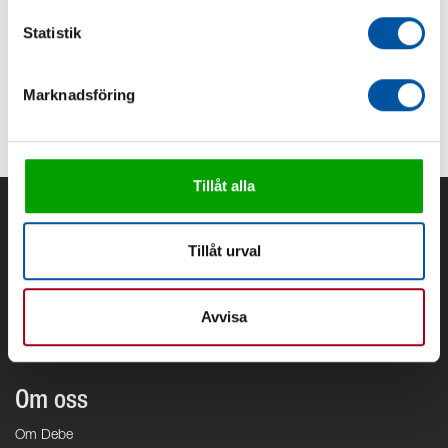
Radonett A1UV (Radonavskiljare)
Statistik
UV Max D4, E4, F4 (UV-filter mot bakterier)
Marknadsföring
Tillåt alla
Tillåt urval
Avvisa
Om oss
Om Debe