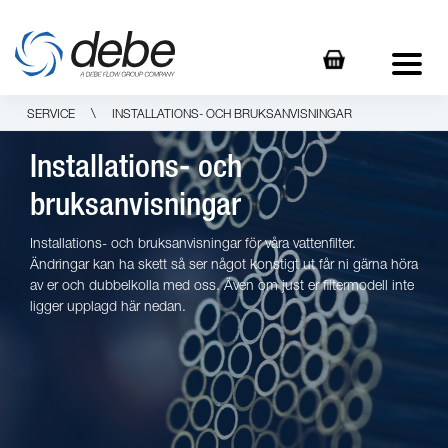
\
SERVICE
INSTALLATIONS- OCH BRUKSANVISNINGAR
Installations- och
bruksanvisningar
Installations- och bruksanvisningar för våra vattenfilter.
Ändringar kan ha skett så ser något konstigt ut får ni gärna höra
av er och dubbelkolla med oss. Även om just er filtermodell inte
ligger upplagd här nedan.