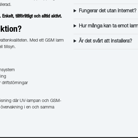
allerad.
Fungerar det utan internet?
kelt, tillförlitligt och alltid aktivt.
Hur många kan ta emot lar
ektion?
 vattenkvaliteten. Med ett GSM larm
Är det svårt att installera?
ll tillsyn.
ttensystem
ling
r driftstörningar
etlösning där UV-lampan och GSM-
ig övervakning i en och samma