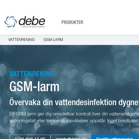
PRODUKTER
VATTENRENING
GSM-LARM
VATTENRENING
GSM-larm
Övervaka din vattendesinfektion dygn
Ett GSM larm ger dig omedelbar kontroll över din vattenanläggning
spänningsfall eller temperaturavvikelser uppstår. Inget bredband 