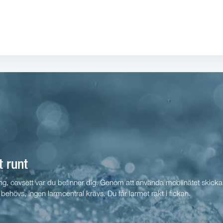
et runt
, oavsett var du befinner dig. Genom att använda mobilnätet skickar lar
behövs, ingen larmcentral krävs. Du får larmet rakt i fickan.