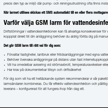
precis den typ av miljö där pump- och reningsutrustning ofta finns inst
När larmet utlöses skickas ett SMS automatiskt till en eller flera mottagare. En
Varför välja GSM larm för vattendesinf
Driftstörningar i vattendesinfektionen kan få allvarliga konsekvenser för
koppplat direkt till din anläggning behöver du aldrig förlita dig på manue
Det gör GSM larm till rätt val för dig som:
Förvaltar fastigheter, lantbruk eller fritidsanläggningar med egna va
Behöver övervaka anläggningar på distans utan fast internetuppkopp
Vill ha omedelbar avisering vid strömavbrott, temperaturavvikelser elle
Har krav på dokumenterbar tillsyn och driftsäkerhet
För dig som vill ha ett heltäckande system rekommenderar vi vår pak
larmsändaren kombineras. Du får effektiv vattendesinfektion och pålitl
leverans – konfigurerad för att fungera ihop från dag ett.