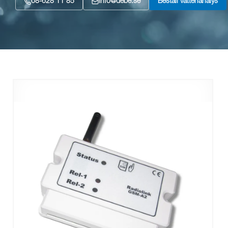
08-628 11 85
info@debe.se
Beställ vattenanalys