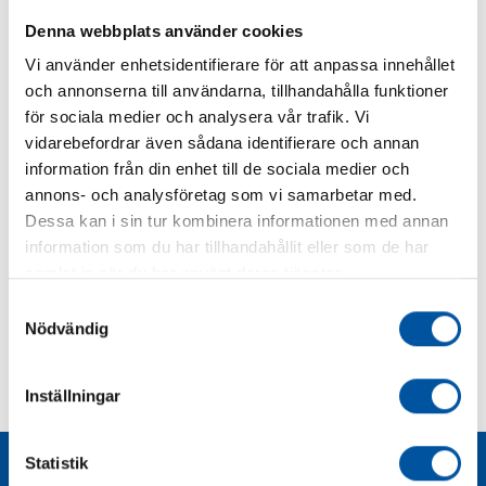
Denna webbplats använder cookies
Produkter inom Laddomat MR 10
Vi använder enhetsidentifierare för att anpassa innehållet
och annonserna till användarna, tillhandahålla funktioner
Filter
för sociala medier och analysera vår trafik. Vi
vidarebefordrar även sådana identifierare och annan
Art.nr
Benämning
Pris exkl.
information från din enhet till de sociala medier och
moms
annons- och analysföretag som vi samarbetar med.
Dessa kan i sin tur kombinera informationen med annan
information som du har tillhandahållit eller som de har
Vi har inte lagt upp dessa produkter på vår hemsida än -
samlat in när du har använt deras tjänster.
vänligen kontakta oss på 08-628 11 85 för offert.
Samtyckesval
Nödvändig
Teknisk dokumentation
Inställningar
Statistik
Liknande produkter