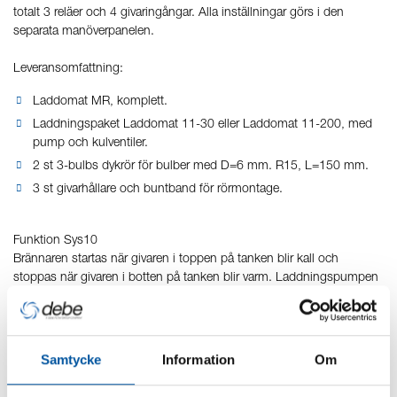
totalt 3 reläer och 4 givaringångar. Alla inställningar görs i den
separata manöverpanelen.
Leveransomfattning:
Laddomat MR, komplett.
Laddningspaket Laddomat 11-30 eller Laddomat 11-200, med
pump och kulventiler.
2 st 3-bulbs dykrör för bulber med D=6 mm. R15, L=150 mm.
3 st givarhållare och buntband för rörmontage.
Funktion Sys10
Brännaren startas när givaren i toppen på tanken blir kall och
stoppas när givaren i botten på tanken blir varm. Laddningspumpen
startas om givaren i pannan blir varm, eller direkt när brännaren
startas, s.k. ”konstant” drift.
Samtycke
Information
Om