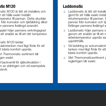
tic M120
Laddomatic
tic M120 är lätt att installera och
Laddomatic är lätt att install
r att hålla exakt inställd
gjord för att hålla exakt instäl
mperatur till pannan. Detta skyddar
returtemperatur till pannan.
från korrosion och tjärbildning vilket
pannan från korrosion och tjä
er pannans livslängd avsevärt.
förlänger pannans livslängd 
pplet höjer pannans verkningsgrad
Laddomatic höjer pannans v
tt snabbt se till att rätt temperatur
genom att snabbt se till att r
.
arbetstemperatur uppnås s
upprätthålls.
atic M120 laddar
atortanken med lågt flöde för att
Vid laddning av ackumulator
 att bästa komfort uppnås.
tanken med lågt flöde för att s
bästa komfort uppnås.
t Thermomatic-sortiment blir
ngen exakt.
Vårt Thermomaticsortiment g
regleringen blir exakt.
 backventil för självcirkulation i
en av eldningen och vid exempelvis
brott.