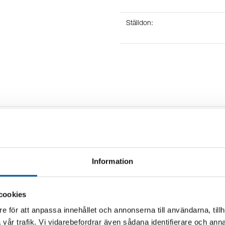
Ställdon:
Benämning
Information
takta oss på 08-628 11 85 för offert.
cookies
e för att anpassa innehållet och annonserna till användarna, tillh
vår trafik. Vi vidarebefordrar även sådana identifierare och anna