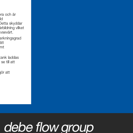
era och är
ld
 Detta skyddar
rbildning vilket
avsevärt.
erkningsgrad
ätt
amt
tank laddas
e till att
ör att