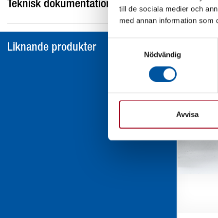
Teknisk dokumentation
till de sociala medier och a
med annan information som du 
Samtyckesval
Liknande produkter
Nödvändig
Avvisa