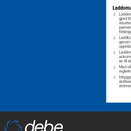
Laddoma
Laddoma
gjord fö
returte
pannan 
förläng
Laddko
genom a
uppnås
Laddom
ackumul
se till
Med vår
regleri
Inbyggd
slutfas
strömav