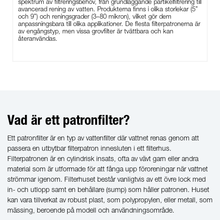
spektrum av filtreringsbehov, från grundläggande partikelfiltrering till
avancerad rening av vatten. Produkterna finns i olika storlekar (5”
och 9”) och reningsgrader (3–80 mikron), vilket gör dem
anpassningsbara till olika applikationer. De flesta filterpatronerna är
av engångstyp, men vissa grovfilter är tvättbara och kan
återanvändas.
Vad är ett patronfilter?
Ett patronfilter är en typ av vattenfilter där vattnet renas genom att
passera en utbytbar filterpatron innesluten i ett filterhus.
Filterpatronen är en cylindrisk insats, ofta av vävt garn eller andra
material som är utformade för att fånga upp föroreningar när vattnet
strömmar igenom. Filterhuset består vanligtvis av ett övre lock med
in- och utlopp samt en behållare (sump) som håller patronen. Huset
kan vara tillverkat av robust plast, som polypropylen, eller metall, som
mässing, beroende på modell och användningsområde.