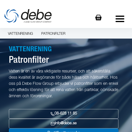
VATTENRENING
PATRONFILTER
VATTENRENING
Patronfilter
Vatten är en av våra viktigaste resurser, och att säkerställa
dess kvalitet är avgörande för både hälsa och hållbarhet. Hos
oss på Debe Flow Group erbjuder vi patronfilter som en enkel
och effektiv lösning för att rena vatten från partiklar, oönskade
ämnen och föroreningar.
08-628 11 85
info@debe.se