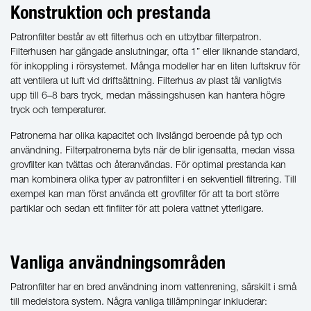
Konstruktion och prestanda
Patronfilter består av ett filterhus och en utbytbar filterpatron.
Filterhusen har gängade anslutningar, ofta 1” eller liknande standard,
för inkoppling i rörsystemet. Många modeller har en liten luftskruv för
att ventilera ut luft vid driftsättning. Filterhus av plast tål vanligtvis
upp till 6–8 bars tryck, medan mässingshusen kan hantera högre
tryck och temperaturer.
Patronerna har olika kapacitet och livslängd beroende på typ och
användning. Filterpatronerna byts när de blir igensatta, medan vissa
grovfilter kan tvättas och återanvändas. För optimal prestanda kan
man kombinera olika typer av patronfilter i en sekventiell filtrering. Till
exempel kan man först använda ett grovfilter för att ta bort större
partiklar och sedan ett finfilter för att polera vattnet ytterligare.
Vanliga användningsområden
Patronfilter har en bred användning inom vattenrening, särskilt i små
till medelstora system. Några vanliga tillämpningar inkluderar: