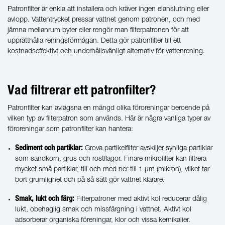
Patronfilter är enkla att installera och kräver ingen elanslutning eller
avlopp. Vattentrycket pressar vattnet genom patronen, och med
jämna mellanrum byter eller rengör man filterpatronen för att
upprätthålla reningsförmågan. Detta gör patronfilter till ett
kostnadseffektivt och underhållsvänligt alternativ för vattenrening.
Vad filtrerar ett patronfilter?
Patronfilter kan avlägsna en mängd olika föroreningar beroende på
vilken typ av filterpatron som används. Här är några vanliga typer av
föroreningar som patronfilter kan hantera:
Sediment och partiklar:
Grova partikelfilter avskiljer synliga partiklar
som sandkorn, grus och rostflagor. Finare mikrofilter kan filtrera
mycket små partiklar, till och med ner till 1 µm (mikron), vilket tar
bort grumlighet och på så sätt gör vattnet klarare.
Smak, lukt och färg:
Filterpatroner med aktivt kol reducerar dålig
lukt, obehaglig smak och missfärgning i vattnet. Aktivt kol
adsorberar organiska föreningar, klor och vissa kemikalier.