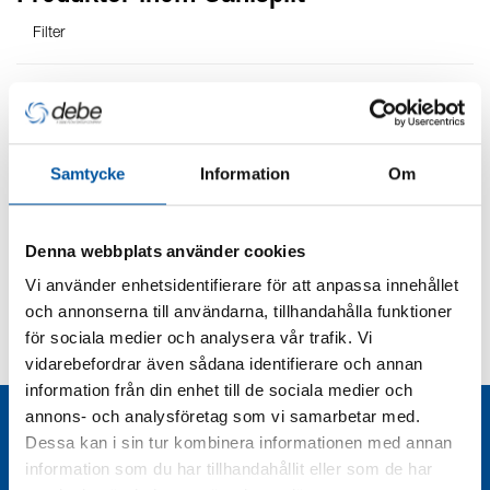
Filter
Art.nr
Benämning
Pris exkl.
moms
Samtycke
Information
Om
3300300
Sanisplit Drivenhet (servicedel)
4 351
Denna webbplats använder cookies
kr
Vi använder enhetsidentifierare för att anpassa innehållet
och annonserna till användarna, tillhandahålla funktioner
Teknisk dokumentation
för sociala medier och analysera vår trafik. Vi
vidarebefordrar även sådana identifierare och annan
information från din enhet till de sociala medier och
annons- och analysföretag som vi samarbetar med.
Liknande produkter
Dessa kan i sin tur kombinera informationen med annan
information som du har tillhandahållit eller som de har