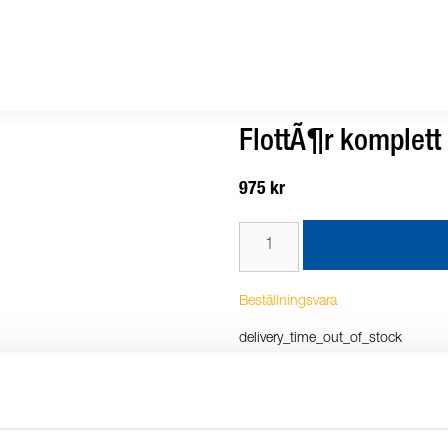
FlottÃ¶r komplet
975 kr
Beställningsvara
delivery_time_out_of_stock