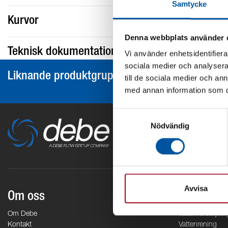
Samtycke
Kurvor
Denna webbplats använder 
Teknisk dokumentation
Vi använder enhetsidentifierar
sociala medier och analysera 
Liknande produktgrupper
till de sociala medier och a
med annan information som du 
Samtyckesval
Nödvändig
Avvisa
Om oss
Områden
Om Debe
Vattenförsörjnin
Kontakt
Vattenrening