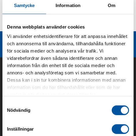
Samtycke
Information
Om
Kurvor
Teknisk dokumentation
Denna webbplats använder cookies
Vi använder enhetsidentifierare för att anpassa innehållet
Liknande produktgrupper
och annonserna till användarna, tillhandahålla funktioner
för sociala medier och analysera vår trafik. Vi
vidarebefordrar även sådana identifierare och annan
information från din enhet till de sociala medier och
annons- och analysföretag som vi samarbetar med.
Dessa kan i sin tur kombinera informationen med annan
information som du har tillhandahållit eller som de har
samlat in när du har använt deras tjänster.
Samtyckesval
Nödvändig
Om oss
Inställningar