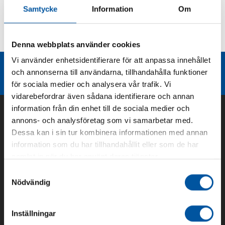
Samtycke
Information
Om
Kurvor
Teknisk dokumentation
Denna webbplats använder cookies
Vi använder enhetsidentifierare för att anpassa innehållet
Liknande produktgrupper
och annonserna till användarna, tillhandahålla funktioner
för sociala medier och analysera vår trafik. Vi
vidarebefordrar även sådana identifierare och annan
information från din enhet till de sociala medier och
annons- och analysföretag som vi samarbetar med.
Dessa kan i sin tur kombinera informationen med annan
information som du har tillhandahållit eller som de har
samlat in när du har använt deras tjänster.
Samtyckesval
Nödvändig
Om oss
Inställningar