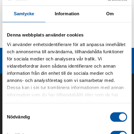
Produktbeskrivning
Samtycke
Information
Om
Kurvor
Denna webbplats använder cookies
Teknisk dokumentation
Vi använder enhetsidentifierare för att anpassa innehållet
och annonserna till användarna, tillhandahålla funktioner
Liknande produktgrupper
för sociala medier och analysera vår trafik. Vi
vidarebefordrar även sådana identifierare och annan
information från din enhet till de sociala medier och
annons- och analysföretag som vi samarbetar med.
Dessa kan i sin tur kombinera informationen med annan
information som du har tillhandahållit eller som de har
samlat in när du har använt deras tjänster.
Samtyckesval
Nödvändig