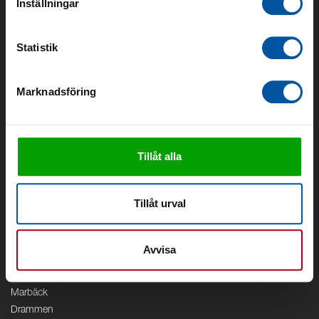
Inställningar
Om oss
Om Debe
Statistik
Kontakt
Områden
Marknadsföring
Vattenförsörjning
Vattenrening
Geoenergi
Cirkulation
Tillåt alla
V/A
Kontor
Tillåt urval
Debe
Stockholm
Avvisa
Borås
Växjö
Marbäck
Drammen