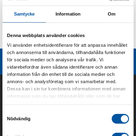
Produktbeskrivning
Samtycke
Information
Om
Kurvor
Denna webbplats använder cookies
Teknisk dokumentation
Vi använder enhetsidentifierare för att anpassa innehållet
och annonserna till användarna, tillhandahålla funktioner
Liknande produktgrupper
för sociala medier och analysera vår trafik. Vi
vidarebefordrar även sådana identifierare och annan
information från din enhet till de sociala medier och
annons- och analysföretag som vi samarbetar med.
Dessa kan i sin tur kombinera informationen med annan
information som du har tillhandahållit eller som de har
samlat in när du har använt deras tjänster.
Samtyckesval
Nödvändig