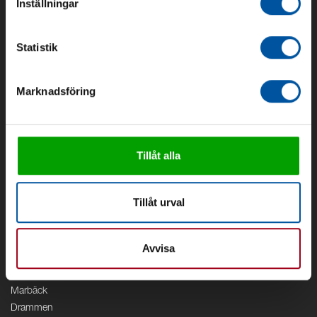
Inställningar
Om oss
Om Debe
Statistik
Kontakt
Områden
Marknadsföring
Vattenförsörjning
Vattenrening
Geoenergi
Cirkulation
Tillåt alla
V/A
Kontor
Tillåt urval
Debe
Stockholm
Avvisa
Borås
Växjö
Marbäck
Drammen