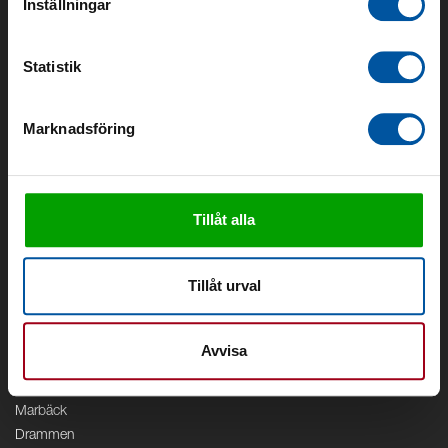
Inställningar
Om oss
Om Debe
Statistik
Kontakt
Områden
Marknadsföring
Vattenförsörjning
Vattenrening
Geoenergi
Cirkulation
Tillåt alla
V/A
Kontor
Tillåt urval
Debe
Stockholm
Avvisa
Borås
Växjö
Marbäck
Drammen