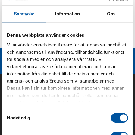
Produktbeskrivning
Samtycke
Information
Om
Kurvor
Denna webbplats använder cookies
Teknisk dokumentation
Vi använder enhetsidentifierare för att anpassa innehållet
och annonserna till användarna, tillhandahålla funktioner
Liknande produktgrupper
för sociala medier och analysera vår trafik. Vi
vidarebefordrar även sådana identifierare och annan
information från din enhet till de sociala medier och
annons- och analysföretag som vi samarbetar med.
Dessa kan i sin tur kombinera informationen med annan
information som du har tillhandahållit eller som de har
samlat in när du har använt deras tjänster.
Samtyckesval
Nödvändig