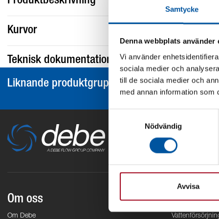
Produktbeskrivning
Samtycke
Kurvor
Denna webbplats använder 
Vi använder enhetsidentifierar
Teknisk dokumentation
sociala medier och analysera 
till de sociala medier och a
Liknande produktgrupper
med annan information som du 
Samtyckesval
Nödvändig
Avvisa
Om oss
Områden
Om Debe
Vattenförsörjnin