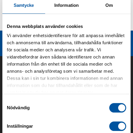
Samtycke
Information
Om
Kurvor
Teknisk dokumentation
Denna webbplats använder cookies
Vi använder enhetsidentifierare för att anpassa innehållet
Liknande produktgrupper
och annonserna till användarna, tillhandahålla funktioner
för sociala medier och analysera vår trafik. Vi
vidarebefordrar även sådana identifierare och annan
information från din enhet till de sociala medier och
annons- och analysföretag som vi samarbetar med.
Dessa kan i sin tur kombinera informationen med annan
information som du har tillhandahållit eller som de har
samlat in när du har använt deras tjänster.
Samtyckesval
Nödvändig
Om oss
Inställningar