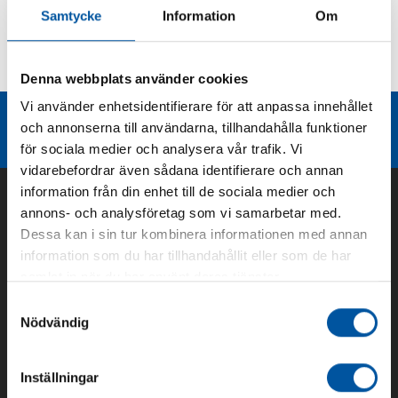
Samtycke
Information
Om
Kurvor
Teknisk dokumentation
Denna webbplats använder cookies
Vi använder enhetsidentifierare för att anpassa innehållet
Liknande produktgrupper
och annonserna till användarna, tillhandahålla funktioner
för sociala medier och analysera vår trafik. Vi
vidarebefordrar även sådana identifierare och annan
information från din enhet till de sociala medier och
annons- och analysföretag som vi samarbetar med.
Dessa kan i sin tur kombinera informationen med annan
information som du har tillhandahållit eller som de har
samlat in när du har använt deras tjänster.
Samtyckesval
Nödvändig
Om oss
Inställningar