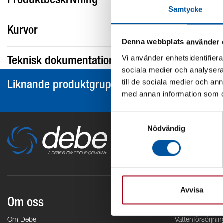
Produktbeskrivning
Samtycke
Kurvor
Denna webbplats använder 
Vi använder enhetsidentifierar
Teknisk dokumentation
sociala medier och analysera 
till de sociala medier och a
Liknande produktgrupper
med annan information som du 
Samtyckesval
Nödvändig
Avvisa
Om oss
Områden
Om Debe
Vattenförsörjnin