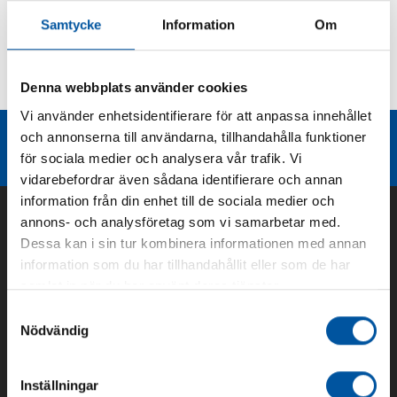
Samtycke
Information
Om
Kurvor
Denna webbplats använder cookies
Teknisk dokumentation
Vi använder enhetsidentifierare för att anpassa innehållet
och annonserna till användarna, tillhandahålla funktioner
Liknande produktgrupper
för sociala medier och analysera vår trafik. Vi
vidarebefordrar även sådana identifierare och annan
information från din enhet till de sociala medier och
annons- och analysföretag som vi samarbetar med.
Dessa kan i sin tur kombinera informationen med annan
information som du har tillhandahållit eller som de har
samlat in när du har använt deras tjänster.
Samtyckesval
Nödvändig
Om oss
Inställningar