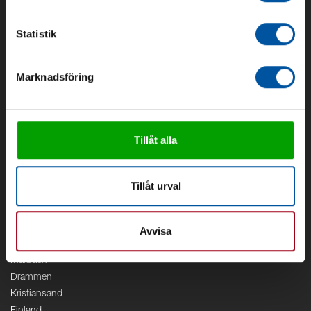
Om Debe
Kontakt
Statistik
Områden
Marknadsföring
Vattenförsörjning
Vattenrening
Geoenergi
Cirkulation
Tillåt alla
V/A
Kontor
Tillåt urval
Debe
Stockholm
Borås
Avvisa
Växjö
Marbäck
Drammen
Kristiansand