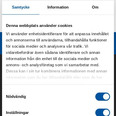
Samtycke
Information
Om
Kurvor
Denna webbplats använder cookies
Teknisk dokumentation
Vi använder enhetsidentifierare för att anpassa innehållet
och annonserna till användarna, tillhandahålla funktioner
Liknande produktgrupper
för sociala medier och analysera vår trafik. Vi
vidarebefordrar även sådana identifierare och annan
information från din enhet till de sociala medier och
annons- och analysföretag som vi samarbetar med.
Dessa kan i sin tur kombinera informationen med annan
information som du har tillhandahållit eller som de har
samlat in när du har använt deras tjänster.
Samtyckesval
Nödvändig
Om oss
Inställningar