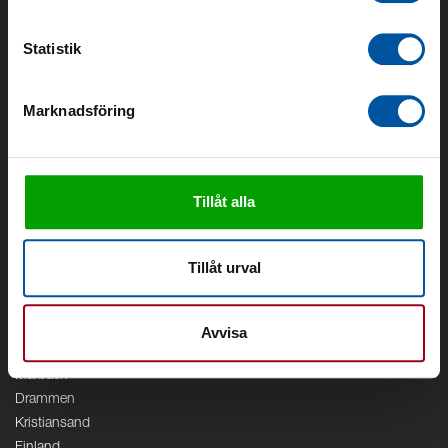
Om Debe
Kontakt
Statistik
Områden
Marknadsföring
Vattenförsörjning
Vattenrening
Geoenergi
Cirkulation
Tillåt alla
V/A
Kontor
Tillåt urval
Debe
Stockholm
Borås
Avvisa
Växjö
Marbäck
Drammen
Kristiansand