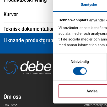
Produktbeskrivning
Samtycke
Kurvor
Denna webbplats använder 
Vi använder enhetsidentifierar
Teknisk dokumentation
sociala medier och analysera 
till de sociala medier och a
Liknande produktgrupper
med annan information som du 
Samtyckesval
Nödvändig
Avvisa
Om oss
Områden
Om Debe
Vattenförsörjnin