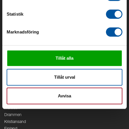
Om Debe
Kontakt
Statistik
Områden
Marknadsföring
Vattenförsörjning
Vattenrening
Geoenergi
Cirkulation
Tillåt alla
V/A
Kontor
Tillåt urval
Debe
Stockholm
Borås
Avvisa
Växjö
Marbäck
Drammen
Kristiansand