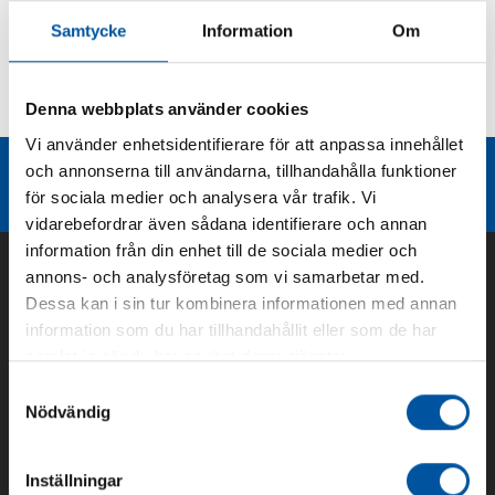
Samtycke
Information
Om
Kurvor
Denna webbplats använder cookies
Teknisk dokumentation
Vi använder enhetsidentifierare för att anpassa innehållet
och annonserna till användarna, tillhandahålla funktioner
Liknande produktgrupper
för sociala medier och analysera vår trafik. Vi
vidarebefordrar även sådana identifierare och annan
information från din enhet till de sociala medier och
annons- och analysföretag som vi samarbetar med.
Dessa kan i sin tur kombinera informationen med annan
information som du har tillhandahållit eller som de har
samlat in när du har använt deras tjänster.
Samtyckesval
Nödvändig
Om oss
Inställningar