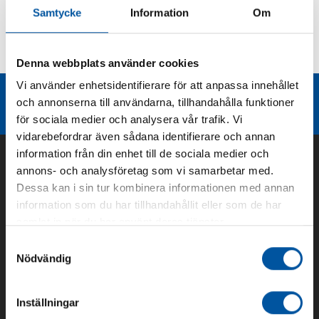
Samtycke
Information
Om
Kurvor
Teknisk dokumentation
Denna webbplats använder cookies
Vi använder enhetsidentifierare för att anpassa innehållet
Liknande produktgrupper
och annonserna till användarna, tillhandahålla funktioner
för sociala medier och analysera vår trafik. Vi
vidarebefordrar även sådana identifierare och annan
information från din enhet till de sociala medier och
annons- och analysföretag som vi samarbetar med.
Dessa kan i sin tur kombinera informationen med annan
information som du har tillhandahållit eller som de har
samlat in när du har använt deras tjänster.
Samtyckesval
Nödvändig
Om oss
Inställningar