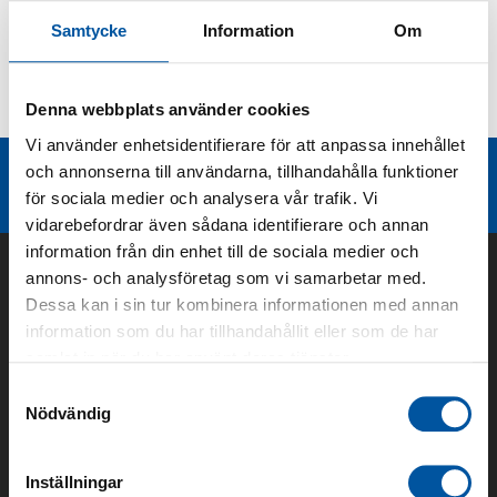
Samtycke
Information
Om
Kurvor
Denna webbplats använder cookies
Teknisk dokumentation
Vi använder enhetsidentifierare för att anpassa innehållet
och annonserna till användarna, tillhandahålla funktioner
Liknande produktgrupper
för sociala medier och analysera vår trafik. Vi
vidarebefordrar även sådana identifierare och annan
information från din enhet till de sociala medier och
annons- och analysföretag som vi samarbetar med.
Dessa kan i sin tur kombinera informationen med annan
information som du har tillhandahållit eller som de har
samlat in när du har använt deras tjänster.
Samtyckesval
Nödvändig
Om oss
Inställningar