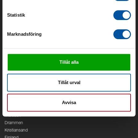
Om Debe
Kontakt
Statistik
Områden
Marknadsföring
Vattenförsörjning
Vattenrening
Geoenergi
Cirkulation
Tillåt alla
V/A
Kontor
Tillåt urval
Debe
Stockholm
Borås
Avvisa
Växjö
Marbäck
Drammen
Kristiansand