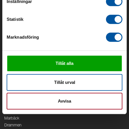
Inställningar
Om oss
Om Debe
Statistik
Kontakt
Områden
Marknadsföring
Vattenförsörjning
Vattenrening
Geoenergi
Cirkulation
Tillåt alla
V/A
Kontor
Tillåt urval
Debe
Stockholm
Avvisa
Borås
Växjö
Marbäck
Drammen