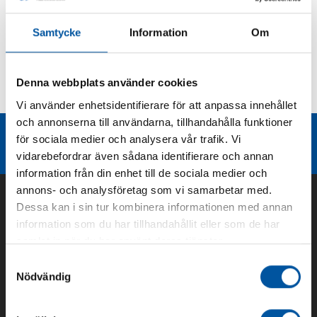
Produktbeskrivning
Samtycke
Information
Om
Kurvor
Denna webbplats använder cookies
Teknisk dokumentation
Vi använder enhetsidentifierare för att anpassa innehållet
och annonserna till användarna, tillhandahålla funktioner
Liknande produktgrupper
för sociala medier och analysera vår trafik. Vi
vidarebefordrar även sådana identifierare och annan
information från din enhet till de sociala medier och
annons- och analysföretag som vi samarbetar med.
Dessa kan i sin tur kombinera informationen med annan
information som du har tillhandahållit eller som de har
samlat in när du har använt deras tjänster.
Samtyckesval
Nödvändig