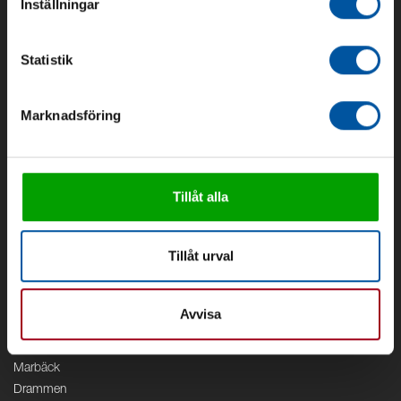
Inställningar
Om oss
Om Debe
Statistik
Kontakt
Områden
Marknadsföring
Vattenförsörjning
Vattenrening
Geoenergi
Cirkulation
Tillåt alla
V/A
Kontor
Tillåt urval
Debe
Stockholm
Avvisa
Borås
Växjö
Marbäck
Drammen