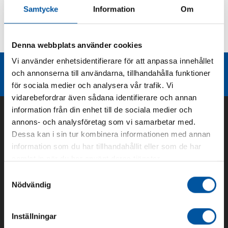
Samtycke
Information
Om
Kurvor
Teknisk dokumentation
Denna webbplats använder cookies
Vi använder enhetsidentifierare för att anpassa innehållet
Liknande produktgrupper
och annonserna till användarna, tillhandahålla funktioner
för sociala medier och analysera vår trafik. Vi
vidarebefordrar även sådana identifierare och annan
information från din enhet till de sociala medier och
annons- och analysföretag som vi samarbetar med.
Dessa kan i sin tur kombinera informationen med annan
information som du har tillhandahållit eller som de har
samlat in när du har använt deras tjänster.
Samtyckesval
Nödvändig
Om oss
Inställningar