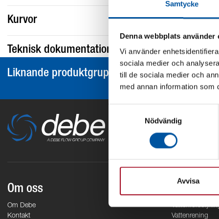
Samtycke
Kurvor
Denna webbplats använder 
Teknisk dokumentation
Vi använder enhetsidentifierar
sociala medier och analysera 
Liknande produktgrupper
till de sociala medier och a
med annan information som du 
Samtyckesval
Nödvändig
Avvisa
Om oss
Områden
Om Debe
Vattenförsörjnin
Kontakt
Vattenrening