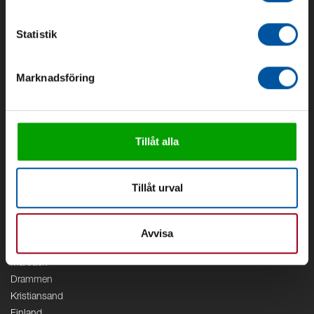
Om Debe
Kontakt
Statistik
Områden
Marknadsföring
Vattenförsörjning
Vattenrening
Geoenergi
Cirkulation
Tillåt alla
V/A
Kontor
Tillåt urval
Debe
Stockholm
Borås
Avvisa
Växjö
Marbäck
Drammen
Kristiansand