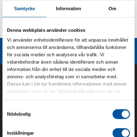
Samtycke
Information
Om
Kurvor
Denna webbplats använder cookies
Teknisk dokumentation
Vi använder enhetsidentifierare för att anpassa innehållet
och annonserna till användarna, tillhandahålla funktioner
Liknande produktgrupper
för sociala medier och analysera vår trafik. Vi
vidarebefordrar även sådana identifierare och annan
information från din enhet till de sociala medier och
annons- och analysföretag som vi samarbetar med.
Dessa kan i sin tur kombinera informationen med annan
information som du har tillhandahållit eller som de har
samlat in när du har använt deras tjänster.
Samtyckesval
Nödvändig
Om oss
Inställningar