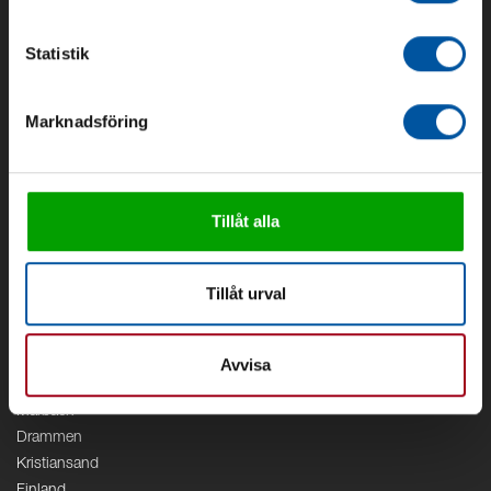
Om Debe
Kontakt
Statistik
Områden
Marknadsföring
Vattenförsörjning
Vattenrening
Geoenergi
Cirkulation
Tillåt alla
V/A
Kontor
Tillåt urval
Debe
Stockholm
Borås
Avvisa
Växjö
Marbäck
Drammen
Kristiansand