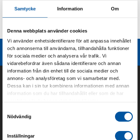
Samtycke
Information
Om
Kurvor
Denna webbplats använder cookies
Teknisk dokumentation
Vi använder enhetsidentifierare för att anpassa innehållet
och annonserna till användarna, tillhandahålla funktioner
Liknande produktgrupper
för sociala medier och analysera vår trafik. Vi
vidarebefordrar även sådana identifierare och annan
information från din enhet till de sociala medier och
annons- och analysföretag som vi samarbetar med.
Dessa kan i sin tur kombinera informationen med annan
information som du har tillhandahållit eller som de har
samlat in när du har använt deras tjänster.
Samtyckesval
Nödvändig
Om oss
Inställningar