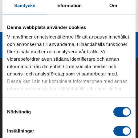
Samtycke
Information
Om
Kurvor
Teknisk dokumentation
Denna webbplats använder cookies
Vi använder enhetsidentifierare för att anpassa innehållet
Liknande produktgrupper
och annonserna till användarna, tillhandahålla funktioner
för sociala medier och analysera vår trafik. Vi
vidarebefordrar även sådana identifierare och annan
information från din enhet till de sociala medier och
annons- och analysföretag som vi samarbetar med.
Dessa kan i sin tur kombinera informationen med annan
information som du har tillhandahållit eller som de har
samlat in när du har använt deras tjänster.
Samtyckesval
Nödvändig
Om oss
Inställningar