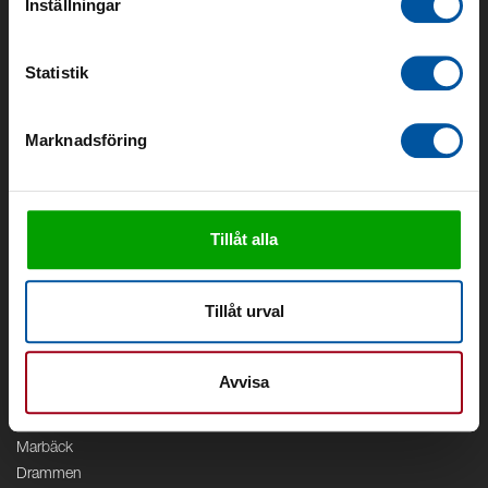
Inställningar
Om oss
Om Debe
Statistik
Kontakt
Områden
Marknadsföring
Vattenförsörjning
Vattenrening
Geoenergi
Cirkulation
Tillåt alla
V/A
Kontor
Tillåt urval
Debe
Stockholm
Avvisa
Borås
Växjö
Marbäck
Drammen