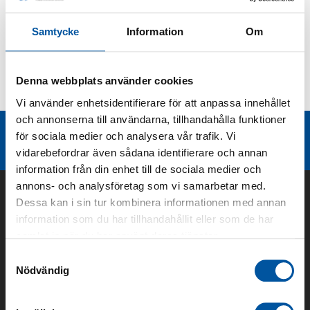
Produktbeskrivning
Samtycke
Information
Om
Kurvor
Denna webbplats använder cookies
Teknisk dokumentation
Vi använder enhetsidentifierare för att anpassa innehållet
och annonserna till användarna, tillhandahålla funktioner
Liknande produktgrupper
för sociala medier och analysera vår trafik. Vi
vidarebefordrar även sådana identifierare och annan
information från din enhet till de sociala medier och
annons- och analysföretag som vi samarbetar med.
Dessa kan i sin tur kombinera informationen med annan
information som du har tillhandahållit eller som de har
samlat in när du har använt deras tjänster.
Samtyckesval
Nödvändig