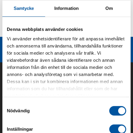
Samtycke
Information
Om
Kurvor
Denna webbplats använder cookies
Teknisk dokumentation
Vi använder enhetsidentifierare för att anpassa innehållet
och annonserna till användarna, tillhandahålla funktioner
Liknande produktgrupper
för sociala medier och analysera vår trafik. Vi
vidarebefordrar även sådana identifierare och annan
information från din enhet till de sociala medier och
annons- och analysföretag som vi samarbetar med.
Dessa kan i sin tur kombinera informationen med annan
information som du har tillhandahållit eller som de har
samlat in när du har använt deras tjänster.
Samtyckesval
Nödvändig
Om oss
Inställningar