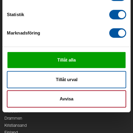
Om Debe
Kontakt
Statistik
Områden
Marknadsföring
Vattenförsörjning
Vattenrening
Geoenergi
Cirkulation
Tillåt alla
V/A
Kontor
Tillåt urval
Debe
Stockholm
Borås
Avvisa
Växjö
Marbäck
Drammen
Kristiansand