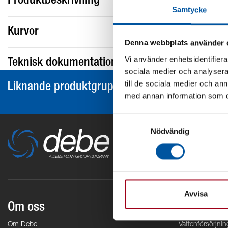
Produktbeskrivning
Samtycke
Kurvor
Denna webbplats använder 
Vi använder enhetsidentifierar
Teknisk dokumentation
sociala medier och analysera 
till de sociala medier och a
Liknande produktgrupper
med annan information som du 
Samtyckesval
Nödvändig
Avvisa
Om oss
Områden
Om Debe
Vattenförsörjnin