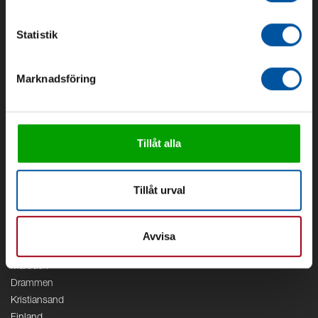
Om Debe
Kontakt
Statistik
Områden
Marknadsföring
Vattenförsörjning
Vattenrening
Geoenergi
Cirkulation
Tillåt alla
V/A
Kontor
Tillåt urval
Debe
Stockholm
Borås
Avvisa
Växjö
Marbäck
Drammen
Kristiansand