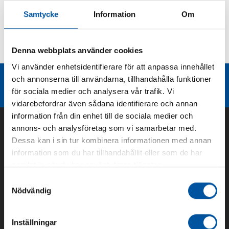
Samtycke
Information
Om
Kurvor
Denna webbplats använder cookies
Teknisk dokumentation
Vi använder enhetsidentifierare för att anpassa innehållet
och annonserna till användarna, tillhandahålla funktioner
Liknande produktgrupper
för sociala medier och analysera vår trafik. Vi
vidarebefordrar även sådana identifierare och annan
information från din enhet till de sociala medier och
annons- och analysföretag som vi samarbetar med.
Dessa kan i sin tur kombinera informationen med annan
information som du har tillhandahållit eller som de har
samlat in när du har använt deras tjänster.
Samtyckesval
Nödvändig
Om oss
Inställningar