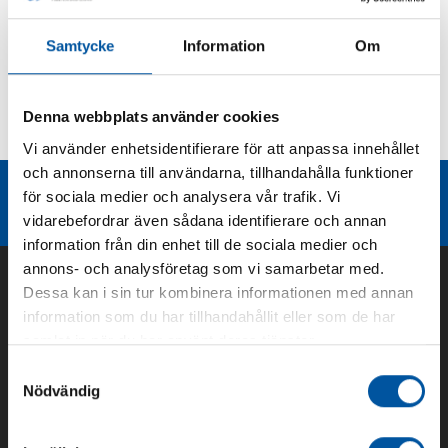
Produktbeskrivning
Samtycke
Information
Om
Kurvor
Denna webbplats använder cookies
Teknisk dokumentation
Vi använder enhetsidentifierare för att anpassa innehållet
och annonserna till användarna, tillhandahålla funktioner
Liknande produktgrupper
för sociala medier och analysera vår trafik. Vi
vidarebefordrar även sådana identifierare och annan
information från din enhet till de sociala medier och
annons- och analysföretag som vi samarbetar med.
Dessa kan i sin tur kombinera informationen med annan
information som du har tillhandahållit eller som de har
samlat in när du har använt deras tjänster.
Samtyckesval
Nödvändig