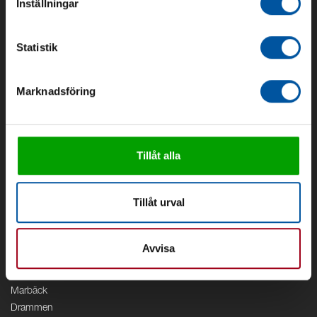
Inställningar
Om oss
Om Debe
Statistik
Kontakt
Områden
Marknadsföring
Vattenförsörjning
Vattenrening
Geoenergi
Cirkulation
Tillåt alla
V/A
Kontor
Tillåt urval
Debe
Stockholm
Avvisa
Borås
Växjö
Marbäck
Drammen