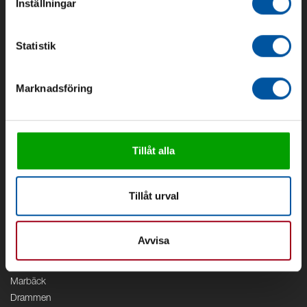
Inställningar
Om oss
Om Debe
Statistik
Kontakt
Områden
Marknadsföring
Vattenförsörjning
Vattenrening
Geoenergi
Cirkulation
Tillåt alla
V/A
Kontor
Tillåt urval
Debe
Stockholm
Avvisa
Borås
Växjö
Marbäck
Drammen