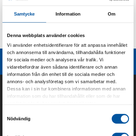
Produktbeskrivning
Samtycke
Information
Om
Kurvor
Denna webbplats använder cookies
Teknisk dokumentation
Vi använder enhetsidentifierare för att anpassa innehållet
och annonserna till användarna, tillhandahålla funktioner
Liknande produktgrupper
för sociala medier och analysera vår trafik. Vi
vidarebefordrar även sådana identifierare och annan
information från din enhet till de sociala medier och
annons- och analysföretag som vi samarbetar med.
Dessa kan i sin tur kombinera informationen med annan
information som du har tillhandahållit eller som de har
samlat in när du har använt deras tjänster.
Samtyckesval
Nödvändig