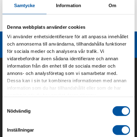
Samtycke
Information
Om
Kurvor
Teknisk dokumentation
Denna webbplats använder cookies
Vi använder enhetsidentifierare för att anpassa innehållet
Liknande produktgrupper
och annonserna till användarna, tillhandahålla funktioner
för sociala medier och analysera vår trafik. Vi
vidarebefordrar även sådana identifierare och annan
information från din enhet till de sociala medier och
annons- och analysföretag som vi samarbetar med.
Dessa kan i sin tur kombinera informationen med annan
information som du har tillhandahållit eller som de har
samlat in när du har använt deras tjänster.
Samtyckesval
Nödvändig
Om oss
Inställningar