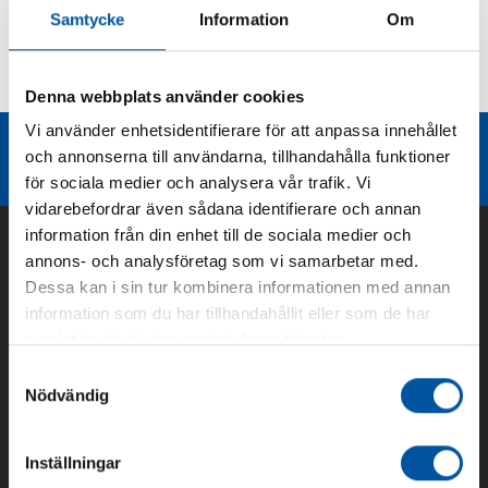
Samtycke
Information
Om
Kurvor
Teknisk dokumentation
Denna webbplats använder cookies
Vi använder enhetsidentifierare för att anpassa innehållet
Liknande produktgrupper
och annonserna till användarna, tillhandahålla funktioner
för sociala medier och analysera vår trafik. Vi
vidarebefordrar även sådana identifierare och annan
information från din enhet till de sociala medier och
annons- och analysföretag som vi samarbetar med.
Dessa kan i sin tur kombinera informationen med annan
information som du har tillhandahållit eller som de har
samlat in när du har använt deras tjänster.
Samtyckesval
Nödvändig
Om oss
Inställningar