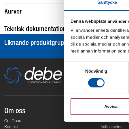
Samtycke
Kurvor
Denna webbplats använder 
Teknisk dokumentation
Vi använder enhetsidentifierar
sociala medier och analysera 
Liknande produktgrupper
till de sociala medier och a
med annan information som du 
Samtyckesval
Nödvändig
Avvisa
Om oss
Områden
Om Debe
Vattenförsörjnin
Kontakt
Vattenrening