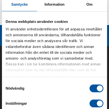
Samtycke
Information
Om
Kurvor
Teknisk dokumentation
Denna webbplats använder cookies
Vi använder enhetsidentifierare för att anpassa innehållet
Liknande produktgrupper
och annonserna till användarna, tillhandahålla funktioner
för sociala medier och analysera vår trafik. Vi
vidarebefordrar även sådana identifierare och annan
information från din enhet till de sociala medier och
annons- och analysföretag som vi samarbetar med.
Dessa kan i sin tur kombinera informationen med annan
information som du har tillhandahållit eller som de har
samlat in när du har använt deras tjänster.
Samtyckesval
Nödvändig
Om oss
Inställningar