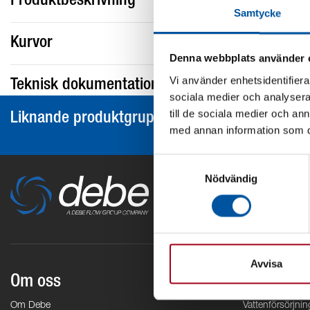
Produktbeskrivning
Samtycke
Kurvor
Denna webbplats använder 
Vi använder enhetsidentifierar
Teknisk dokumentation
sociala medier och analysera 
till de sociala medier och a
Liknande produktgrupper
med annan information som du 
Samtyckesval
Nödvändig
Avvisa
Om oss
Områden
Om Debe
Vattenförsörjnin