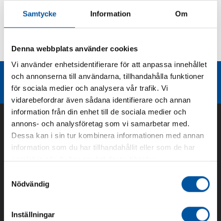
Samtycke
Information
Om
Kurvor
Denna webbplats använder cookies
Teknisk dokumentation
Vi använder enhetsidentifierare för att anpassa innehållet
och annonserna till användarna, tillhandahålla funktioner
Liknande produktgrupper
för sociala medier och analysera vår trafik. Vi
vidarebefordrar även sådana identifierare och annan
information från din enhet till de sociala medier och
annons- och analysföretag som vi samarbetar med.
Dessa kan i sin tur kombinera informationen med annan
information som du har tillhandahållit eller som de har
samlat in när du har använt deras tjänster.
Samtyckesval
Nödvändig
Om oss
Inställningar