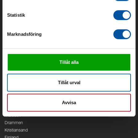
Om Debe
Kontakt
Statistik
Områden
Marknadsföring
Vattenförsörjning
Vattenrening
Geoenergi
Cirkulation
Tillåt alla
V/A
Kontor
Tillåt urval
Debe
Stockholm
Borås
Avvisa
Växjö
Marbäck
Drammen
Kristiansand