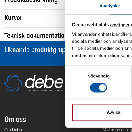
Produktbeskrivning
Samtycke
Kurvor
Denna webbplats använder 
Vi använder enhetsidentifierar
Teknisk dokumentation
sociala medier och analysera 
till de sociala medier och a
Liknande produktgrupper
med annan information som du 
Samtyckesval
Nödvändig
Avvisa
Om oss
Områden
Om Debe
Vattenförsörjnin