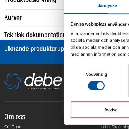
Produktbeskrivning
Samtycke
Kurvor
Denna webbplats använder 
Vi använder enhetsidentifierar
Teknisk dokumentation
sociala medier och analysera 
till de sociala medier och a
Liknande produktgrupper
med annan information som du 
Samtyckesval
Nödvändig
Avvisa
Om oss
Områden
Om Debe
Vattenförsörjnin