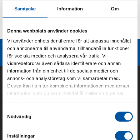
Samtycke
Information
Om
Kurvor
Denna webbplats använder cookies
Teknisk dokumentation
Vi använder enhetsidentifierare för att anpassa innehållet
och annonserna till användarna, tillhandahålla funktioner
Liknande produktgrupper
för sociala medier och analysera vår trafik. Vi
vidarebefordrar även sådana identifierare och annan
information från din enhet till de sociala medier och
annons- och analysföretag som vi samarbetar med.
Dessa kan i sin tur kombinera informationen med annan
information som du har tillhandahållit eller som de har
samlat in när du har använt deras tjänster.
Samtyckesval
Nödvändig
Om oss
Inställningar