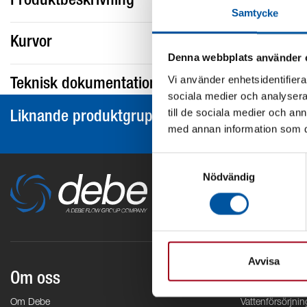
Produktbeskrivning
Samtycke
Kurvor
Denna webbplats använder 
Vi använder enhetsidentifierar
Teknisk dokumentation
sociala medier och analysera 
till de sociala medier och a
Liknande produktgrupper
med annan information som du 
Samtyckesval
Nödvändig
Avvisa
Om oss
Områden
Om Debe
Vattenförsörjnin