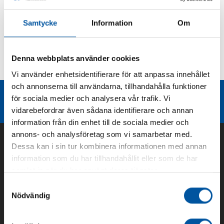
Produktbeskrivning
Samtycke
Information
Om
Kurvor
Denna webbplats använder cookies
Teknisk dokumentation
Vi använder enhetsidentifierare för att anpassa innehållet
och annonserna till användarna, tillhandahålla funktioner
Liknande produktgrupper
för sociala medier och analysera vår trafik. Vi
vidarebefordrar även sådana identifierare och annan
information från din enhet till de sociala medier och
annons- och analysföretag som vi samarbetar med.
Dessa kan i sin tur kombinera informationen med annan
information som du har tillhandahållit eller som de har
samlat in när du har använt deras tjänster.
Samtyckesval
Nödvändig