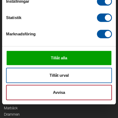
Inställningar
Om oss
Om Debe
Statistik
Kontakt
Områden
Marknadsföring
Vattenförsörjning
Vattenrening
Geoenergi
Cirkulation
Tillåt alla
V/A
Kontor
Tillåt urval
Debe
Stockholm
Avvisa
Borås
Växjö
Marbäck
Drammen